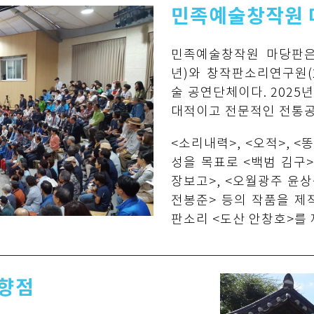
민족예술창작원 
민족예술창작원 마당판은
년)와 창작판소리연구원(2
술 공연단체이다. 2025
대적이고 전문적인 전통공
<소리내력>, <오적>, 
성을 목표로 <백범 김구>
장보고>, <오월광주 윤상
전봉준> 등의 작품을 제작
판소리 <도산 안창호>를 
지향점