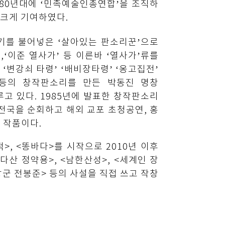
980년대에 ‘민족예술인총연합’을 조직하
 크게 기여하였다.
기를 불어넣은 ‘살아있는 판소리꾼’으로
‘이준 열사가’ 등 이른바 ‘열사가’류를
 ‘변강쇠 타령’ ‘배비장타령’ ‘옹고집전’
’ 등의 창작판소리를 만든 박동진 명창
이루고 있다. 1985년에 발표한 창작판소리
전국을 순회하고 해외 교포 초청공연, 홍
 작품이다.
>, <똥바다>를 시작으로 2010년 이후
다산 정약용>, <남한산성>, <세계인 장
두장군 전봉준> 등의 사설을 직접 쓰고 작창