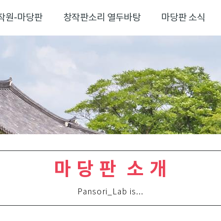
작원-마당판
창작판소리 열두바탕
마당판 소식
마 당 판 소 개
Pansori_Lab is...