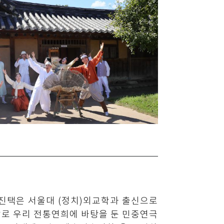
임진택은 서울대 (정치)외교학과 출신으로
’로 우리 전통연희에 바탕을 둔 민중연극