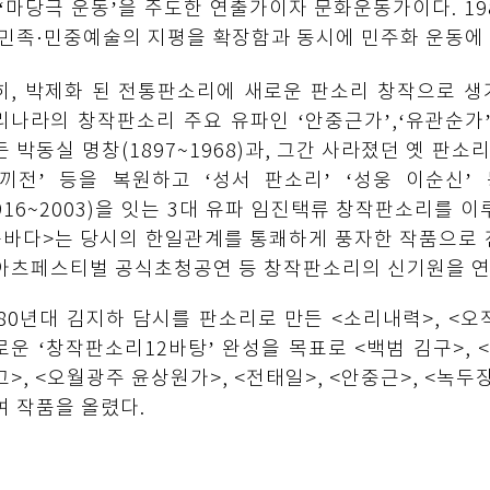
 ‘마당극 운동’을 주도한 연출가이자 문화운동가이다. 1
 민족·민중예술의 지평을 확장함과 동시에 민주화 운동에
히, 박제화 된 전통판소리에 새로운 판소리 창작으로 생
리나라의 창작판소리 주요 유파인 ‘안중근가’,‘유관순가’,
든 박동실 명창(1897~1968)과, 그간 사라졌던 옛 판소리
장끼전’ 등을 복원하고 ‘성서 판소리’ ‘성웅 이순신
1916~2003)을 잇는 3대 유파 임진택류 창작판소리를 
똥바다>는 당시의 한일관계를 통쾌하게 풍자한 작품으로 
아츠페스티벌 공식초청공연 등 창작판소리의 신기원을 연
980년대 김지하 담시를 판소리로 만든 <소리내력>, <오적
로운 ‘창작판소리12바탕’ 완성을 목표로 <백범 김구>, <
고>, <오월광주 윤상원가>, <전태일>, <안중근>, <녹
여 작품을 올렸다.