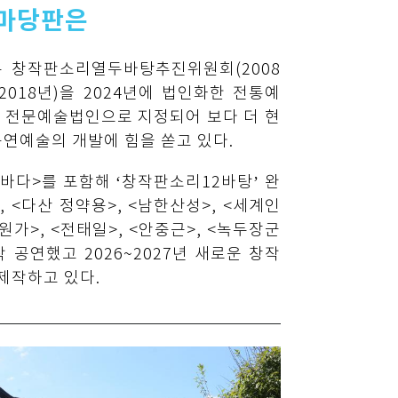
마당판은
 창작판소리열두바탕추진위원회(2008
018년)을 2024년에 법인화한 전통예
년 전문예술법인으로 지정되어 보다 더 현
연예술의 개발에 힘을 쏟고 있다.
<똥바다>를 포함해 ‘창작판소리12바탕’ 완
, <다산 정약용>, <남한산성>, <세계인
원가>, <전태일>, <안중근>, <녹두장군
 공연했고 2026~2027년 새로운 창작
제작하고 있다.