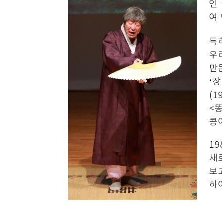
인
여
특
우
만
‘
(
<
콩
1
새
보
하