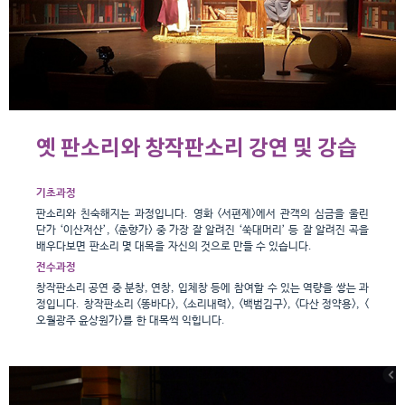
옛 판소리와 창작판소리 강연 및 강습
기초과정
판소리와 친숙해지는 과정입니다.
영화 <서편제>에서 관객의 심금을 울린
단가 ‘이산저산’,
<춘향가> 중 가장 잘 알려진 ‘쑥대머리’ 등
잘 알려진 곡을
배우다보면
판소리 몇 대목을
자신의 것으로 만들 수 있습니다.
전수과정
창작판소리 공연 중 분창, 연창, 입체창 등에
참여할 수 있는 역량을 쌓는 과
정입니다.
창작판소리 <똥바다>, <소리내력>, <백범김구>, <다산 정약용>,
<
오월광주 윤상원가>를 한 대목씩 익힙니다.