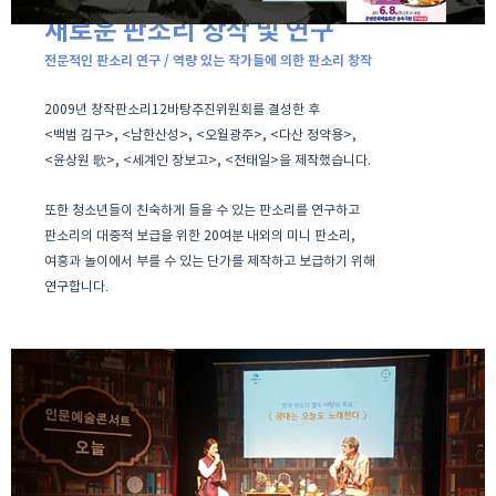
새로운 판소리 창작 및 연구
전문적인 판소리 연구 / 역량 있는 작가들에 의한 판소리 창작
2009년 창작판소리12바탕추진위원회를 결성한 후
<백범 김구>, <남한산성>, <오월광주>, <다산 정약용>,
<윤상원 歌>, <세계인 장보고>, <전태일>을 제작했습니다.
또한 청소년들이 친숙하게 들을 수 있는 판소리를 연구하고
판소리의 대중적 보급을 위한 20여분 내외의 미니 판소리,
여흥과 놀이에서 부를 수 있는 단가를 제작하고 보급하기 위해
연구합니다
.